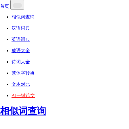
首页
相似词查询
汉语词典
英语词典
成语大全
诗词大全
繁体字转换
文本对比
AI一键论文
相似词查询