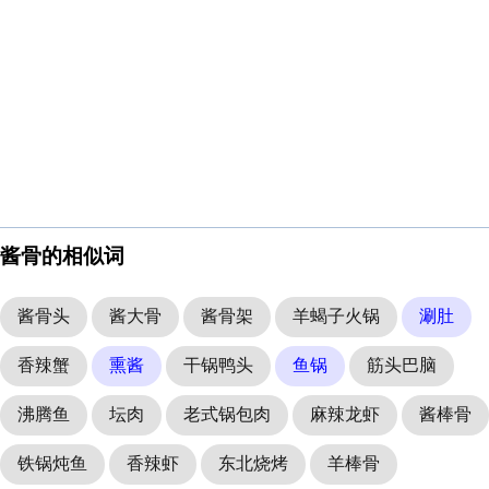
酱骨的相似词
酱骨头
酱大骨
酱骨架
羊蝎子火锅
涮肚
香辣蟹
熏酱
干锅鸭头
鱼锅
筋头巴脑
沸腾鱼
坛肉
老式锅包肉
麻辣龙虾
酱棒骨
铁锅炖鱼
香辣虾
东北烧烤
羊棒骨