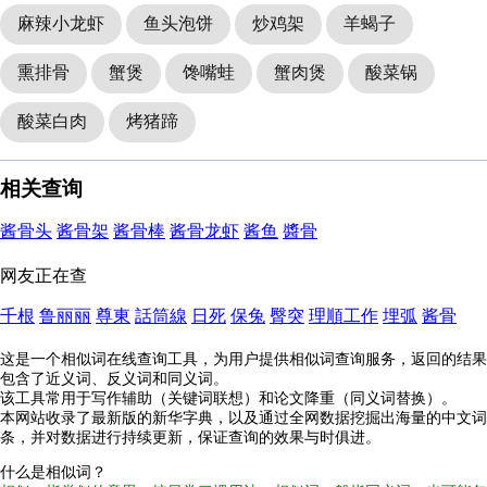
麻辣小龙虾
鱼头泡饼
炒鸡架
羊蝎子
熏排骨
蟹煲
馋嘴蛙
蟹肉煲
酸菜锅
酸菜白肉
烤猪蹄
相关查询
酱骨头
酱骨架
酱骨棒
酱骨龙虾
酱鱼
醬骨
网友正在查
千根
鲁丽丽
尊東
話筒線
日死
保兔
臀突
理順工作
埋弧
酱骨
这是一个相似词在线查询工具，为用户提供相似词查询服务，返回的结果
包含了近义词、反义词和同义词。
该工具常用于写作辅助（关键词联想）和论文降重（同义词替换）。
本网站收录了最新版的新华字典，以及通过全网数据挖掘出海量的中文词
条，并对数据进行持续更新，保证查询的效果与时俱进。
什么是相似词？