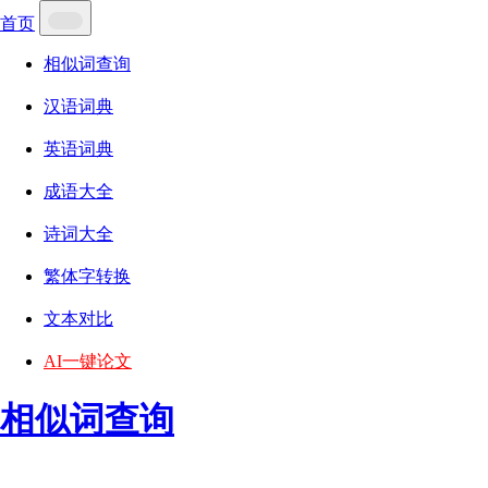
首页
相似词查询
汉语词典
英语词典
成语大全
诗词大全
繁体字转换
文本对比
AI一键论文
相似词查询