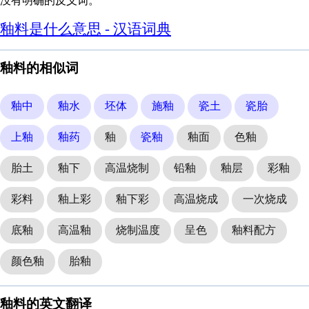
没有明确的反义词。
釉料是什么意思 - 汉语词典
釉料的相似词
釉中
釉水
坯体
施釉
瓷土
瓷胎
上釉
釉药
釉
瓷釉
釉面
色釉
胎土
釉下
高温烧制
铅釉
釉层
彩釉
彩料
釉上彩
釉下彩
高温烧成
一次烧成
底釉
高温釉
烧制温度
呈色
釉料配方
颜色釉
胎釉
釉料的英文翻译