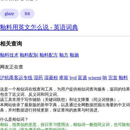
glaze
frit
釉料用英文怎么说 - 英语词典
相关查询
釉料技术
釉料配制
釉料配方
釉方
釉施
网友正在查
沪杭甬客运专线
湿药
湿菱粉
疼寵
byd
富過
wisemi
响
完首
釉料
这是一个相似词在线查询工具，为用户提供相似词查询服务，返回的结果
包含了近义词、反义词和同义词。
该工具常用于写作辅助（关键词联想）和论文降重（同义词替换）。
本网站收录了最新版的新华字典，以及通过全网数据挖掘出海量的中文词
条，并对数据进行持续更新，保证查询的效果与时俱进。
什么是相似词？
相似，指类似的意思，按日常习惯用法，相似词一般指同义词，也可能包
含反义词（因为属于同一类型的词语）。