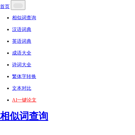
首页
相似词查询
汉语词典
英语词典
成语大全
诗词大全
繁体字转换
文本对比
AI一键论文
相似词查询