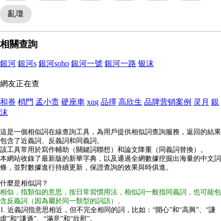
亂瓊
相關查詢
銀河
銀河s
銀河soho
銀河一號
銀河一路
银沫
網友正在查
和券
梢門
孟小贵
硬座車
xqg
品擇
高欣生
品牌营销案例
灵月
銀
沫
這是一個相似詞在線查詢工具，為用戶提供相似詞查詢服務，返回的結果
包含了近義詞、反義詞和同義詞。
該工具常用於寫作輔助（關鍵詞聯想）和論文降重（同義詞替換）。
本網站收錄了最新版的新華字典，以及通過全網數據挖掘出海量的中文詞
條，並對數據進行持續更新，保證查詢的效果與時俱進。
什麼是相似詞？
相似，指類似的意思，按日常習慣用法，相似詞一般指同義詞，也可能包
含反義詞（因為屬於同一類型的詞語）。
1. 近義詞指意思相近，但不完全相同的詞，比如：“開心”和“高興”、“謙
虛”和“謙遜”、“滿意”和“欣慰”。