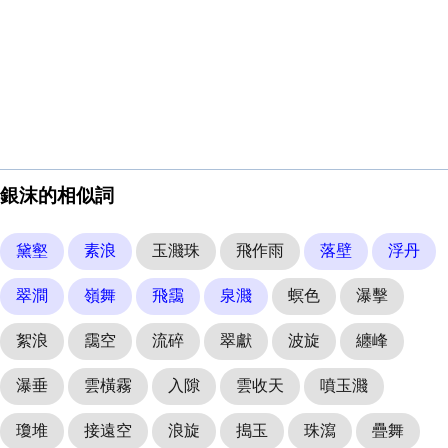
銀沫的相似詞
黛壑
素浪
玉濺珠
飛作雨
落壁
浮丹
翠澗
嶺舞
飛靄
泉濺
螟色
瀑擊
絮浪
靄空
流碎
翠獻
波旋
纏峰
瀑垂
雲橫霧
入隙
雲收天
噴玉濺
瓊堆
接遠空
浪旋
搗玉
珠瀉
疊舞