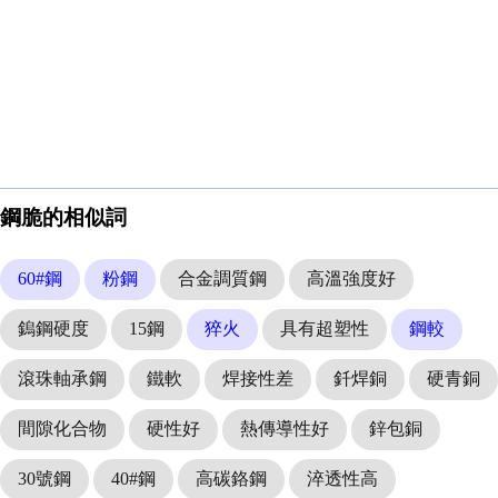
鋼脆的相似詞
60#鋼
粉鋼
合金調質鋼
高溫強度好
鎢鋼硬度
15鋼
猝火
具有超塑性
鋼較
滾珠軸承鋼
鐵軟
焊接性差
釺焊銅
硬青銅
間隙化合物
硬性好
熱傳導性好
鋅包銅
30號鋼
40#鋼
高碳鉻鋼
淬透性高