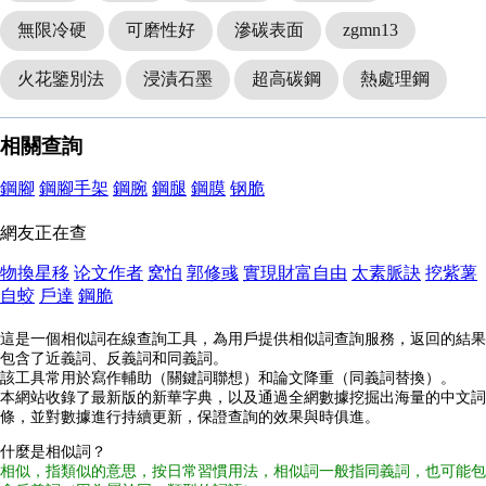
無限冷硬
可磨性好
滲碳表面
zgmn13
火花鑒別法
浸漬石墨
超高碳鋼
熱處理鋼
相關查詢
鋼腳
鋼腳手架
鋼腕
鋼腿
鋼膜
钢脆
網友正在查
物換星移
论文作者
窝怕
郭修彧
實現財富自由
太素脈訣
挖紫薯
自蛟
戶達
鋼脆
這是一個相似詞在線查詢工具，為用戶提供相似詞查詢服務，返回的結果
包含了近義詞、反義詞和同義詞。
該工具常用於寫作輔助（關鍵詞聯想）和論文降重（同義詞替換）。
本網站收錄了最新版的新華字典，以及通過全網數據挖掘出海量的中文詞
條，並對數據進行持續更新，保證查詢的效果與時俱進。
什麼是相似詞？
相似，指類似的意思，按日常習慣用法，相似詞一般指同義詞，也可能包