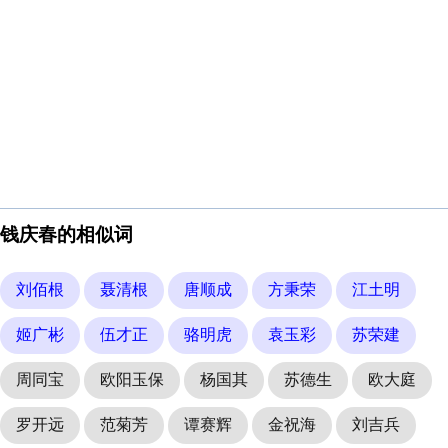
钱庆春的相似词
刘佰根
聂清根
唐顺成
方秉荣
江土明
姬广彬
伍才正
骆明虎
袁玉彩
苏荣建
周同宝
欧阳玉保
杨国其
苏德生
欧大庭
罗开远
范菊芳
谭赛辉
金祝海
刘吉兵