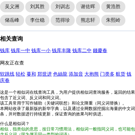
吴义洲
刘其胜
刘训志
谢佐晖
黄浩胜
储岳峰
李仕稳
范得珍
熊志轩
朱熙岭
相关查询
钱库
钱库一中
钱库一小
钱库丰隆
钱库二中
錢慶春
网友正在查
软跳线
轻松
蔓和
郑世进
色絲龍
添加音
大抱熊
门类多
航货
钱
庆春
这是一个相似词在线查询工具，为用户提供相似词查询服务，返回的结果
包含了近义词、反义词和同义词。
该工具常用于写作辅助（关键词联想）和论文降重（同义词替换）。
本网站收录了最新版的新华字典，以及通过全网数据挖掘出海量的中文词
条，并对数据进行持续更新，保证查询的效果与时俱进。
什么是相似词？
相似，指类似的意思，按日常习惯用法，相似词一般指同义词，也可能包
含反义词（因为属于同一类型的词语）。