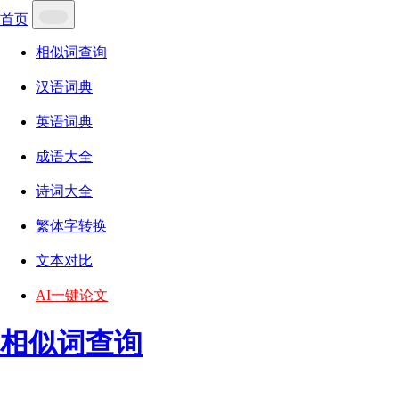
首页
相似词查询
汉语词典
英语词典
成语大全
诗词大全
繁体字转换
文本对比
AI一键论文
相似词查询