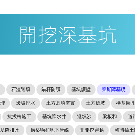
填
石渣迴填
錨杆防護
基坑護壁
聲屏障基礎
清理
邊坡排水
土方迴填夯實
土方邊坡
樁基衝
抗拔樁施工
基坑降水井
迴填沙
梁板和
道
基坑降排水
構築物和地下管線
非開挖穿越
臨時擋土