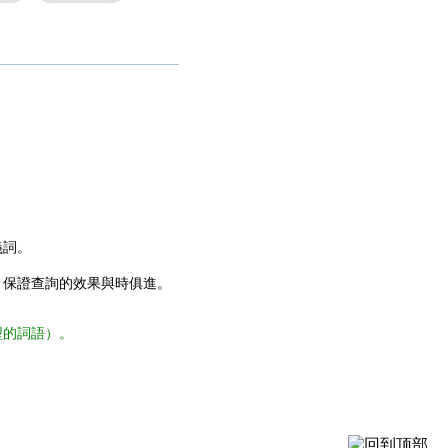
義詞。
，保證查詢的效果與時俱進。
型的詞語）。
。