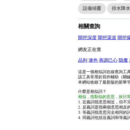
設備傾覆
排水降
相關查詢
開挖深度
開挖渠道
開挖
網友正在查
品利
滲色
善調己心
隐魔
這是一個相似詞在線查詢工
該工具常用於寫作輔助（關
本網站收錄了最新版的新華
什麼是相似詞？
相似，指類似的意思，按日
1. 近義詞指意思相近，但不完
2. 反義詞是指兩個意思相反的
3. 等義詞指意思完全相同的
4. 同義詞包括近義詞和等義