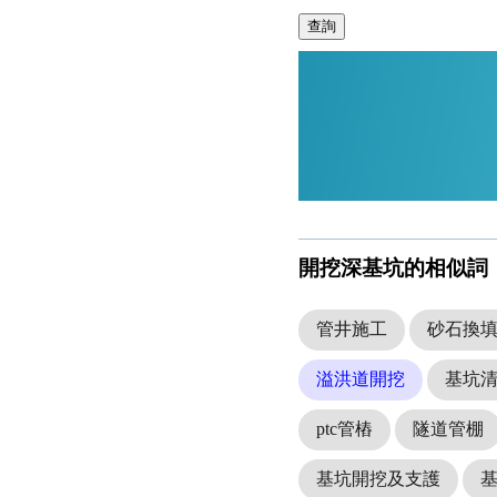
查詢
開挖深基坑的相似詞
管井施工
砂石換
溢洪道開挖
基坑
ptc管樁
隧道管棚
基坑開挖及支護