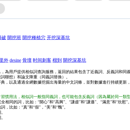
水
爆破
開挖班
開挖種植穴
开挖深基坑
里外
desine
骨壇
时间刺客
楷到
開挖深基坑
具，為用戶提供相似詞查詢服務，返回的結果包含了近義詞、反義詞和同
鍵詞聯想）和論文降重（同義詞替換）。
字典，以及通過全網數據挖掘出海量的中文詞條，並對數據進行持續更新
常習慣用法，相似詞一般指同義詞，也可能包含反義詞（因為屬於同一類
全相同的詞，比如：“開心”和“高興”、“謙虛”和“謙遜”、“滿意”和“欣慰”
詞，比如：“真”和“假”，“美”和“醜”。
詞。
詞。