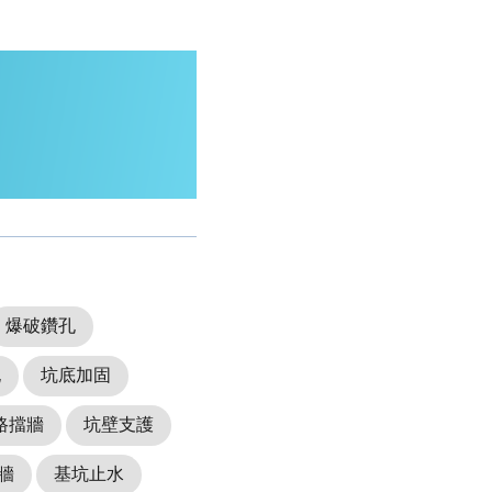
爆破鑽孔
孔
坑底加固
路擋牆
坑壁支護
牆
基坑止水