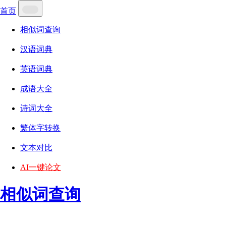
首页
相似词查询
汉语词典
英语词典
成语大全
诗词大全
繁体字转换
文本对比
AI一键论文
相似词查询