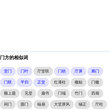
门方的相似词
堂门
门叶
厅堂联
门枋
厅屏
廊门
门联
平归
正堂
红漆柱
楹贴
门楹
额上题
见堂
扁书
门端
竹门
四扇
祠门
圆门
槅扇
大堂屏风
锡正
厅柱