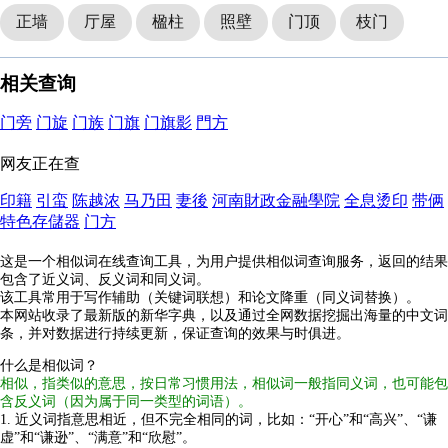
正墙
厅屋
楹柱
照壁
门顶
枝门
相关查询
门旁
门旋
门族
门旗
门旗影
門方
网友正在查
印籍
引蛮
陈越浓
马乃田
妻後
河南財政金融學院
全息烫印
带俩
特色存儲器
门方
这是一个相似词在线查询工具，为用户提供相似词查询服务，返回的结果
包含了近义词、反义词和同义词。
该工具常用于写作辅助（关键词联想）和论文降重（同义词替换）。
本网站收录了最新版的新华字典，以及通过全网数据挖掘出海量的中文词
条，并对数据进行持续更新，保证查询的效果与时俱进。
什么是相似词？
相似，指类似的意思，按日常习惯用法，相似词一般指同义词，也可能包
含反义词（因为属于同一类型的词语）。
1. 近义词指意思相近，但不完全相同的词，比如：“开心”和“高兴”、“谦
虚”和“谦逊”、“满意”和“欣慰”。