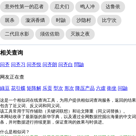
意外性第一的忍者
忍犬们
鸣人冲
达鲁依
斑杀
漩涡香燐
时鼬
沙隐村
比宁次
二代目水影
须佐佐助
灭族之夜
相关查询
问齐
问齐习
问齐悦
问齐朗
问齐白
問鼬
网友正在查
綠豆
花引蝶
矩阵解
乐贡
型次
形次
降压产品
六虛
衛坐
问鼬
这是一个相似词在线查询工具，为用户提供相似词查询服务，返回的结果
包含了近义词、反义词和同义词。
该工具常用于写作辅助（关键词联想）和论文降重（同义词替换）。
本网站收录了最新版的新华字典，以及通过全网数据挖掘出海量的中文词
条，并对数据进行持续更新，保证查询的效果与时俱进。
什么是相似词？