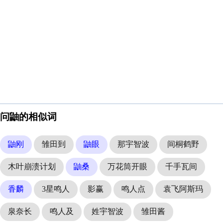
问鼬的相似词
鼬刚
雏田到
鼬眼
那宇智波
间桐鹤野
木叶崩溃计划
鼬桑
万花筒开眼
千手瓦间
香麟
3星鸣人
影赢
鸣人点
袁飞阿斯玛
泉奈长
鸣人及
姓宇智波
雏田酱