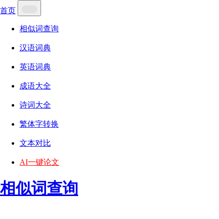
首页
相似词查询
汉语词典
英语词典
成语大全
诗词大全
繁体字转换
文本对比
AI一键论文
相似词查询