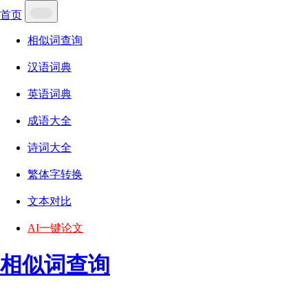
首页
相似词查询
汉语词典
英语词典
成语大全
诗词大全
繁体字转换
文本对比
AI一键论文
相似词查询