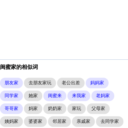
闺蜜家的相似词
朋友家
去朋友家玩
老公出差
妈妈家
同学家
她家
闺蜜来
来我家
老妈家
哥哥家
妈家
奶奶家
家玩
父母家
姨妈家
婆婆家
邻居家
亲戚家
去同学家