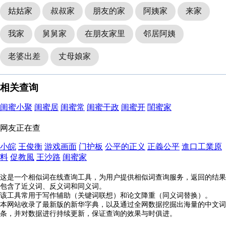
姑姑家
叔叔家
朋友的家
阿姨家
来家
我家
舅舅家
在朋友家里
邻居阿姨
老婆出差
丈母娘家
相关查询
闺蜜小聚
闺蜜居
闺蜜常
闺蜜干政
闺蜜开
閨蜜家
网友正在查
小皖
王俊衡
游戏画面
门护板
公平的正义
正義公平
進口工業原
料
促教風
王沙路
闺蜜家
这是一个相似词在线查询工具，为用户提供相似词查询服务，返回的结果
包含了近义词、反义词和同义词。
该工具常用于写作辅助（关键词联想）和论文降重（同义词替换）。
本网站收录了最新版的新华字典，以及通过全网数据挖掘出海量的中文词
条，并对数据进行持续更新，保证查询的效果与时俱进。