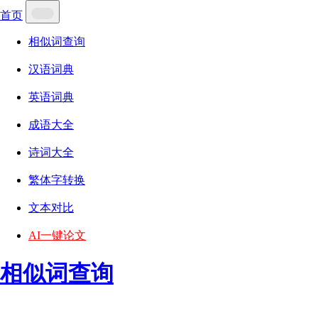
首页
相似词查询
汉语词典
英语词典
成语大全
诗词大全
繁体字转换
文本对比
AI一键论文
相似词查询