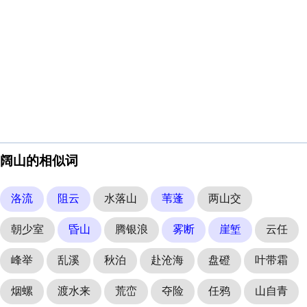
阔山的相似词
洛流
阻云
水落山
苇蓬
两山交
朝少室
昏山
腾银浪
雾断
崖堑
云任
峰举
乱溪
秋泊
赴沧海
盘磴
叶带霜
烟螺
渡水来
荒峦
夺险
任鸦
山自青