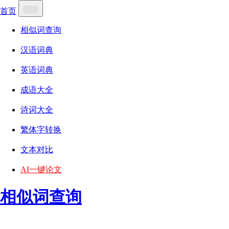
首页
相似词查询
汉语词典
英语词典
成语大全
诗词大全
繁体字转换
文本对比
AI一键论文
相似词查询