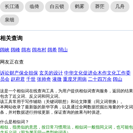
长江涌
临倚
白云锁
鹤雾
莽茫
几舟
泉细
相关查询
阔峡
阔峰
阔布
阔布村
阔希
闊山
网友正在查
诉讼财产保全担保
玄关的设计
中华文化促进会木作文化工作委
员会
赵府君
千世
张帅奇
液微
重度牙周病
二十四万余
阔山
这是一个相似词在线查询工具，为用户提供相似词查询服务，返回的结果
包含了近义词、反义词和同义词。
该工具常用于写作辅助（关键词联想）和论文降重（同义词替换）。
本网站收录了最新版的新华字典，以及通过全网数据挖掘出海量的中文词
条，并对数据进行持续更新，保证查询的效果与时俱进。
什么是相似词？
相似，指类似的意思，按日常习惯用法，相似词一般指同义词，也可能包
含反义词（因为属于同一类型的词语）。