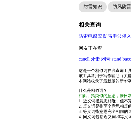
防雷知识
防风防
相关查询
防雷电感应
防雷电波侵
网友正在查
canell
死击
剩青
stand
bacc
这是一个相似词在线查询工
该工具常用于写作辅助（关
本网站收录了最新版的新华
什么是相似词？
相似，指类似的意思，按日
1. 近义词指意思相近，但不完
2. 反义词是指两个意思相反的
3. 等义词指意思完全相同的
4. 同义词包括近义词和等义