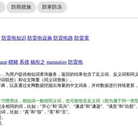
雷
防雨措施
防寒防冻
入
防雷电知识
防雷电设施
防雷电路
防雷電
arat
穩豬
系揽
杨衔之
mangalore
防雷电
具，为用户提供相似词查询服务，返回的结果包含了近义词、反义词和同
键词联想）和论文降重（同义词替换）。
字典，以及通过全网数据挖掘出海量的中文词条，并对数据进行持续更新
常习惯用法，相似词一般指同义词，也可能包含反义词（因为属于同一类
全相同的词，比如：“开心”和“高兴”、“谦虚”和“谦逊”、“满意”和“欣慰”
词，比如：“真”和“假”，“美”和“丑”。
词。
词。