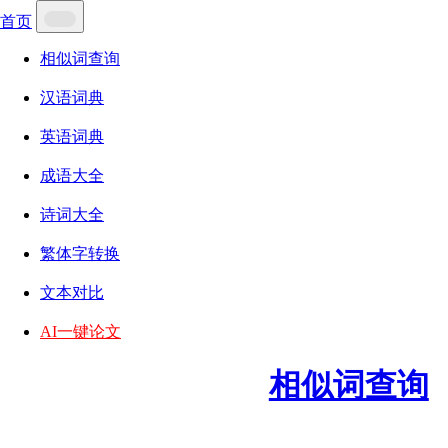
首页
相似词查询
汉语词典
英语词典
成语大全
诗词大全
繁体字转换
文本对比
AI一键论文
相似词查询