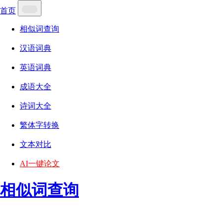
首页
相似词查询
汉语词典
英语词典
成语大全
诗词大全
繁体字转换
文本对比
AI一键论文
相似词查询