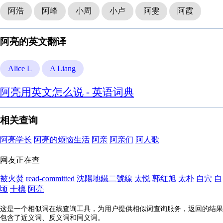
阿浩
阿峰
小周
小卢
阿雯
阿霞
阿亮的英文翻译
Alice L
A Liang
阿亮用英文怎么说 - 英语词典
相关查询
阿亮学长
阿亮的烦恼生活
阿亲
阿亲们
阿人歌
网友正在查
被火焚
read-committed
沈陽地鐵二號線
太悦
郭红旭
太朴
自穴
自
顷
十檩
阿亮
这是一个相似词在线查询工具，为用户提供相似词查询服务，返回的结果
包含了近义词、反义词和同义词。