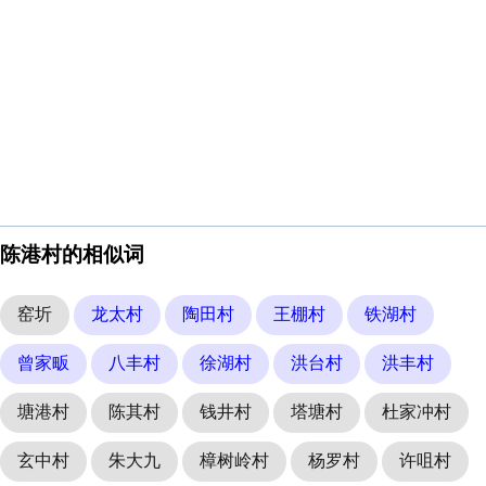
陈港村的相似词
窑圻
龙太村
陶田村
王棚村
铁湖村
曾家畈
八丰村
徐湖村
洪台村
洪丰村
塘港村
陈其村
钱井村
塔塘村
杜家冲村
玄中村
朱大九
樟树岭村
杨罗村
许咀村