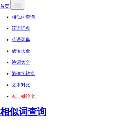
首页
相似词查询
汉语词典
英语词典
成语大全
诗词大全
繁体字转换
文本对比
AI一键论文
相似词查询