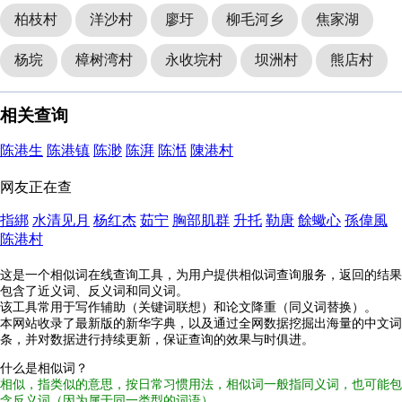
柏枝村
洋沙村
廖圩
柳毛河乡
焦家湖
杨垸
樟树湾村
永收垸村
坝洲村
熊店村
相关查询
陈港生
陈港镇
陈渺
陈湃
陈湉
陳港村
网友正在查
指綁
水清见月
杨红杰
茹宁
胸部肌群
升托
勒唐
餘蠍心
孫偉風
陈港村
这是一个相似词在线查询工具，为用户提供相似词查询服务，返回的结果
包含了近义词、反义词和同义词。
该工具常用于写作辅助（关键词联想）和论文降重（同义词替换）。
本网站收录了最新版的新华字典，以及通过全网数据挖掘出海量的中文词
条，并对数据进行持续更新，保证查询的效果与时俱进。
什么是相似词？
相似，指类似的意思，按日常习惯用法，相似词一般指同义词，也可能包
含反义词（因为属于同一类型的词语）。