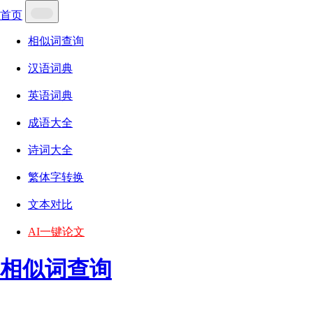
首页
相似词查询
汉语词典
英语词典
成语大全
诗词大全
繁体字转换
文本对比
AI一键论文
相似词查询