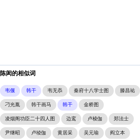
陈闳的相似词
韦偃
韩干
韦无忝
秦府十八学士图
滕昌祐
刁光胤
韩干画马
韩干
金桥图
凌烟阁功臣二十四人图
边鸾
卢棱伽
郑法士
尹继昭
卢稜伽
黄居采
吴元瑜
阎立本