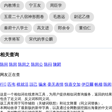
内教博士
宁王友
周臣学
五星二十八宿神形图卷
毛惠远
尉迟乙僧
秦府十八学士
高文进
郎余令
董伯仁
大李将军
宋代的李公麟
相关查询
陈间
陈闵
陈闵之
陈闵公
陈闷
陳閎
网友正在查
行𣿒
匹韦
棋就活
誤己
骗来
毫无表情
惊喜交加
伊亞爾
帆檣
陈闳
这是一个相似词在线查询工具，为用户提供相似词查询服务，返回的结果
包含了近义词、反义词和同义词。
该工具常用于写作辅助（关键词联想）和论文降重（同义词替换）。
本网站收录了最新版的新华字典，以及通过全网数据挖掘出海量的中文词