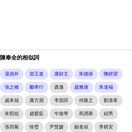
陳奉全的相似詞
湯員外
當王進
康財主
朱德保
陳經望
張之橋
鄒孝行
龚遜
趙雅蓀
朱達福
戚來福
厲方淵
李固田
何隆之
劉滄客
朱熙祖
趙愛茹
牛致學
馬潤果
紹男
張四菊
恪璧
尹慧媛
顧老叔
李棋安