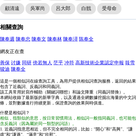
顧清遠
吳軍尚
呂大郎
白戩
受母命
相關查詢
陳奉週
陳奉忠
陳奉文
陳奉林
陳奉潯
陈奉全
網友正在查
善保
讨嫌
同研
傍若無人
茫乎
冲符
高新技術企業認定申報
筱雪
骏迪
陳奉全
這是一個相似詞在線查詢工具，為用戶提供相似詞查詢服務，返回的結果
包含了近義詞、反義詞和同義詞。
該工具常用於寫作輔助（關鍵詞聯想）和論文降重（同義詞替換）。
本網站收錄了最新版的新華字典，以及通過全網數據挖掘出海量的中文詞
條，並對數據進行持續更新，保證查詢的效果與時俱進。
什麼是相似詞？
相似，指類似的意思，按日常習慣用法，相似詞一般指同義詞，也可能包
含反義詞（因為屬於同一類型的詞語）。
1. 近義詞指意思相近，但不完全相同的詞，比如：“開心”和“高興”、“謙
虛”和“謙遜”、“滿意”和“欣慰”。