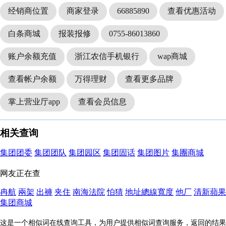
经销商位置
商家登录
66885890
查看优惠活动
白条商城
报装报修
0755-86013860
账户余额充值
浙江农信手机银行
wap商城
查看帐户余额
万得理财
查看更多品牌
掌上营业厅app
查看会员信息
相关查询
集团团委
集团团队
集团园区
集团固话
集团图片
集團商城
网友正在查
冉航
兩架
出褲
夹住
南海法院
怕猜
地址總線寬度
他厂
清新蘋果
集团商城
这是一个相似词在线查询工具，为用户提供相似词查询服务，返回的结果