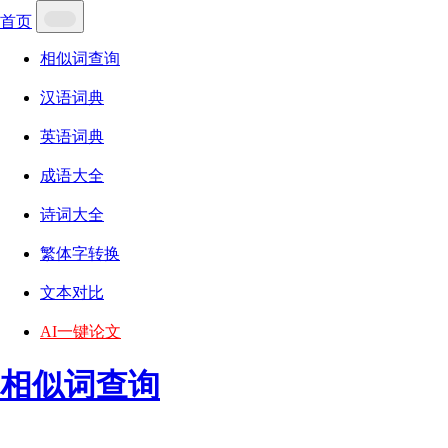
首页
相似词查询
汉语词典
英语词典
成语大全
诗词大全
繁体字转换
文本对比
AI一键论文
相似词查询