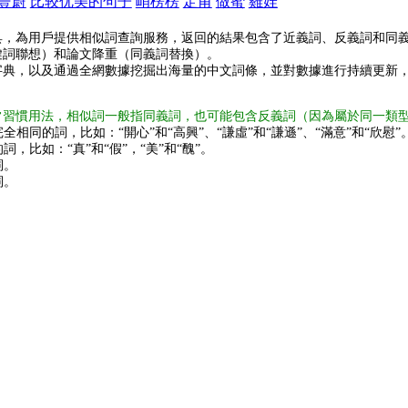
豐蔚
比较优美的句子
峭楞楞
定甫
做蜜
雞娃
具，為用戶提供相似詞查詢服務，返回的結果包含了近義詞、反義詞和同
鍵詞聯想）和論文降重（同義詞替換）。
字典，以及通過全網數據挖掘出海量的中文詞條，並對數據進行持續更新
常習慣用法，相似詞一般指同義詞，也可能包含反義詞（因為屬於同一類
全相同的詞，比如：“開心”和“高興”、“謙虛”和“謙遜”、“滿意”和“欣慰”
詞，比如：“真”和“假”，“美”和“醜”。
詞。
詞。