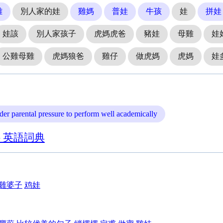
雞
別人家的娃
雞媽
普娃
牛孩
娃
拼娃
娃該
別人家孩子
虎媽虎爸
豬娃
母雞
娃
公雞母雞
虎媽狼爸
雞仔
做虎媽
虎媽
娃
der parental pressure to perform well academically
- 英語詞典
雞婆子
鸡娃