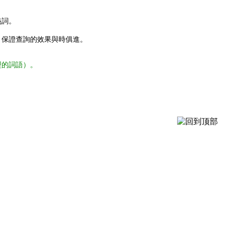
義詞。
，保證查詢的效果與時俱進。
型的詞語）。
。