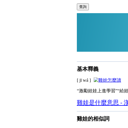
查詢
基本釋義
[ jī wá ]
“激勵娃娃上進學習”“給
雞娃是什麼意思 - 
雞娃的相似詞