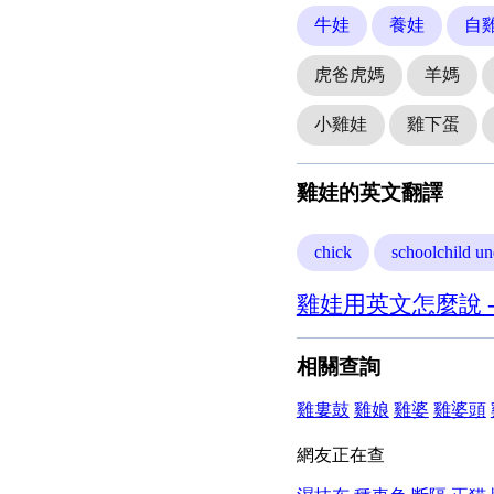
牛娃
養娃
自
虎爸虎媽
羊媽
小雞娃
雞下蛋
雞娃的英文翻譯
chick
schoolchild un
雞娃用英文怎麼說 
相關查詢
雞婁鼓
雞娘
雞婆
雞婆頭
網友正在查