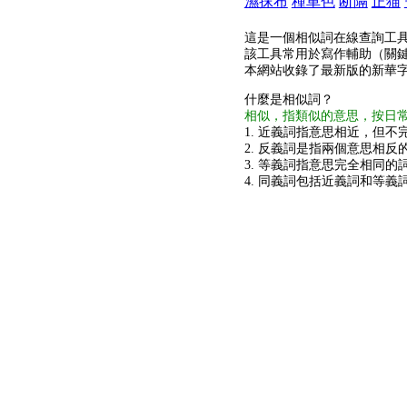
濕抹布
種車色
断隔
正猫
這是一個相似詞在線查詢工
該工具常用於寫作輔助（關
本網站收錄了最新版的新華
什麼是相似詞？
相似，指類似的意思，按日
1. 近義詞指意思相近，但不完
2. 反義詞是指兩個意思相反的
3. 等義詞指意思完全相同的
4. 同義詞包括近義詞和等義