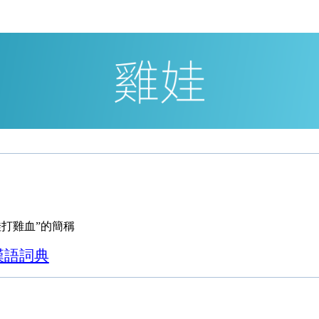
娃打雞血”的簡稱
漢語詞典