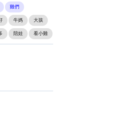
雞們
好
牛媽
大孩
多
陪娃
看小雞