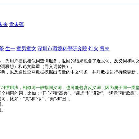
未来
雪未落
茶
生一
童男童女
深圳市環境科學研究院
灯火
雪未
具，为用户提供相似词查询服务，返回的结果包含了近义词、反义词和同
键词联想）和论文降重（同义词替换）。
字典，以及通过全网数据挖掘出海量的中文词条，并对数据进行持续更新
常习惯用法，相似词一般指同义词，也可能包含反义词（因为属于同一类
全相同的词，比如：“开心”和“高兴”、“谦虚”和“谦逊”、“满意”和“欣慰”
词，比如：“真”和“假”，“美”和“丑”。
词。
词。