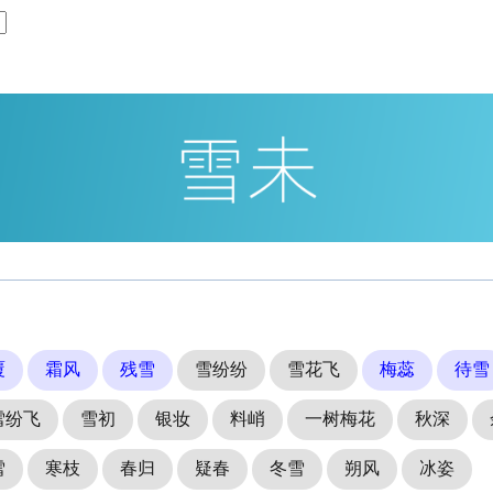
覆
霜风
残雪
雪纷纷
雪花飞
梅蕊
待雪
雪纷飞
雪初
银妆
料峭
一树梅花
秋深
雪
寒枝
春归
疑春
冬雪
朔风
冰姿