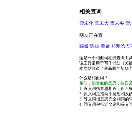
相关查询
雪未化
雪未大
雪未央
雪
网友正在查
歸墟
逃劫
攒聚
郑梦晗
研
这是一个相似词在线查询工
该工具常用于写作辅助（关
本网站收录了最新版的新华
什么是相似词？
相似，指类似的意思，按日
1. 近义词指意思相近，但不完
2. 反义词是指两个意思相反的
3. 等义词指意思完全相同的
4. 同义词包括近义词和等义