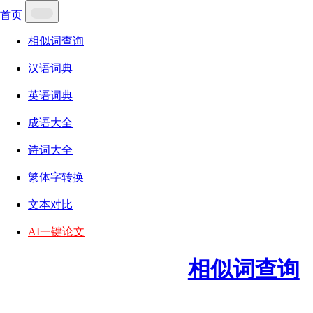
首页
相似词查询
汉语词典
英语词典
成语大全
诗词大全
繁体字转换
文本对比
AI一键论文
相似词查询