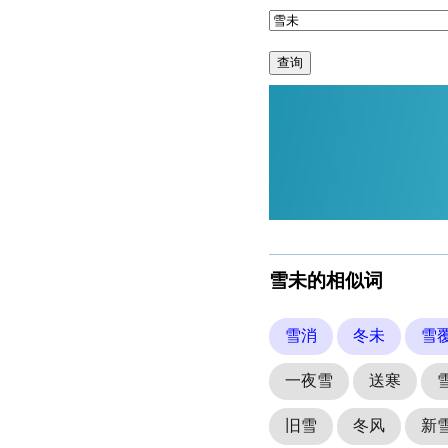
查询
雪未的相似词
雪消
冬未
雪
一夜雪
送寒
旧雪
冬风
新