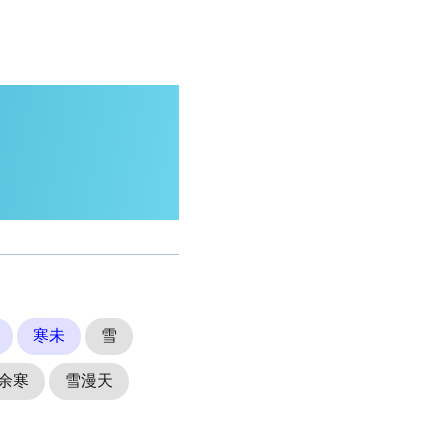
寒未
雪
余寒
雪漫天