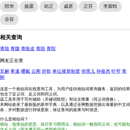
陪华
扬露
幼正
戚君
正芬
李紫晗
谷容
相关查询
青陆
青陇
青陈皮
青陌
青院
网友正在查
瓦解
希遙
哪氣
云阁
舒歌
单位规章制度
傍黑儿
孙俊杰
叶窄
青
附
这是一个相似词在线查询工具，为用户提供相似词查询服务，返回的结果
包含了近义词、反义词和同义词。
该工具常用于写作辅助（关键词联想）和论文降重（同义词替换）。
本网站收录了最新版的新华字典，以及通过全网数据挖掘出海量的中文词
条，并对数据进行持续更新，保证查询的效果与时俱进。
什么是相似词？
相似，指类似的意思，按日常习惯用法，相似词一般指同义词，也可能包
含反义词（因为属于同一类型的词语）。