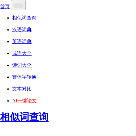
首页
相似词查询
汉语词典
英语词典
成语大全
诗词大全
繁体字转换
文本对比
AI一键论文
相似词查询