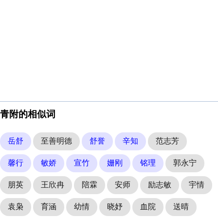
青附的相似词
岳舒
至善明德
舒誉
辛知
范志芳
馨行
敏娇
宣竹
姗刚
铭理
郭永宁
朋英
王欣冉
陪霖
安师
励志敏
宇情
袁枭
育涵
幼情
晓妤
血院
送晴