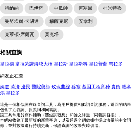
特納納
巴伊奇
中瓜帥
何塞因
杜米特魯
曼努埃爾·卡胡達
穆薩克尼
安拿利
克萊頓·席爾瓦
莫克塔
相關查詢
韋拉德
韋拉紮諾海峽大橋
韋拉斯
韋拉斯科
韋拉普蘭
韦拉多
網友正在查
婢進
芮济
邊民
醫院藥師
玫瑰曲線
移塞
基因工程育种
貴街
穀孝
鴻
韋拉多
這是一個相似詞在線查詢工具，為用戶提供相似詞查詢服務，返回的結果
包含了近義詞、反義詞和同義詞。
該工具常用於寫作輔助（關鍵詞聯想）和論文降重（同義詞替換）。
本網站收錄了最新版的新華字典，以及通過全網數據挖掘出海量的中文詞
條，並對數據進行持續更新，保證查詢的效果與時俱進。