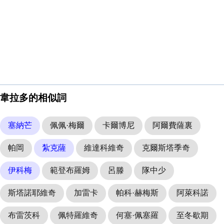
韋拉多的相似詞
塞納芒
佩佩·梅爾
卡爾博尼
阿爾費薩裏
帕岡
紮克薩
維達科維奇
克爾斯塔季奇
伊科梅
範登布羅姆
呂滕
隊中少
斯塔諾耶維奇
加雷卡
帕科·赫梅斯
阿萊科諾
布雷茨科
佩特羅維奇
何塞·佩塞羅
至冬歇期