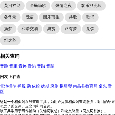
黄河神韵
全民嗨歌
燃情之夜
欢乐抓泥鳅
谷华录
阮语
因乐而生
共歌
歌涌
扬梦
和谐交响
典赏
路有梦
竞饮
灯之韵
相关查询
音跑
音距
音路
音跳
音踏
音躍
网友正在查
電池標準
禪規
勐
依给
嫁期
窍则
楊羽瑩
南昌县教育局
桌先
音
跃
这是一个相似词在线查询工具，为用户提供相似词查询服务，返回的结果
包含了近义词、反义词和同义词。
该工具常用于写作辅助（关键词联想）和论文降重（同义词替换）。