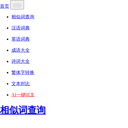
首页
相似词查询
汉语词典
英语词典
成语大全
诗词大全
繁体字转换
文本对比
AI一键论文
相似词查询