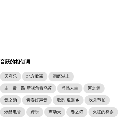
音跃的相似词
天府乐
北方歌谣
洞庭湖上
走一带一路·新视角看乌苏
尚品人生
河之舞
音之韵
青春好声音
歌韵·逍遥乡
欢乐节拍
炫酷电音
跨乐
声动天
春之诗
火红的彝乡