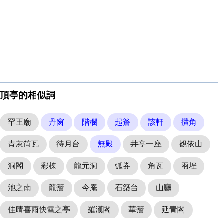
頂亭的相似詞
罕王廟
丹窗
階欄
起簷
該軒
攢角
青灰筒瓦
待月台
無殿
井亭一座
觀依山
洞閣
彩棟
龍元洞
弧券
角瓦
兩埕
池之南
龍簷
今庵
石築台
山廳
佳晴喜雨快雪之亭
羅漢閣
華簷
延青閣