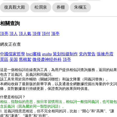
復真觀大殿
松澗泉
券棚
朱欄玉
相關查詢
頂亮
頂人
頂人氣
頂僅
頂付
顶亭
網友正在查
中國儒家哲學
bsci審核
axalta
策划拍摄制作
党内警告
張掖丹霞
景區
吴国
舊棉絮
微侵袭神经外科
頂亭
這是一個相似詞在線查詢工具，為用戶提供相似詞查詢服務，返回的結果
包含了近義詞、反義詞和同義詞。
該工具常用於寫作輔助（關鍵詞聯想）和論文降重（同義詞替換）。
本網站收錄了最新版的新華字典，以及通過全網數據挖掘出海量的中文詞
條，並對數據進行持續更新，保證查詢的效果與時俱進。
什麼是相似詞？
相似，指類似的意思，按日常習慣用法，相似詞一般指同義詞，也可能包
含反義詞（因為屬於同一類型的詞語）。
1. 近義詞指意思相近，但不完全相同的詞，比如：“開心”和“高興”、“謙
虛”和“謙遜”、“滿意”和“欣慰”。