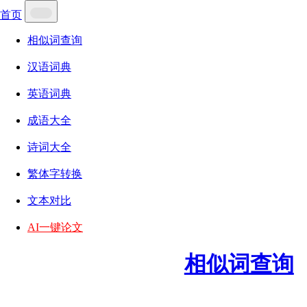
首页
相似词查询
汉语词典
英语词典
成语大全
诗词大全
繁体字转换
文本对比
AI一键论文
相似词查询