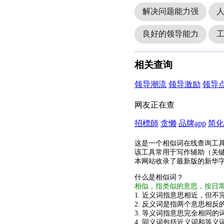
解决问题能力强
良好的领导能力
相关查询
领导潮流
领导激励
领导
网友正在查
招標師
贪懒
品牌app
简化
这是一个相似词在线查询工
该工具常用于写作辅助（关
本网站收录了最新版的新华
什么是相似词？
相似，指类似的意思，按日
1. 近义词指意思相近，但不完
2. 反义词是指两个意思相反的
3. 等义词指意思完全相同的
4. 同义词包括近义词和等义