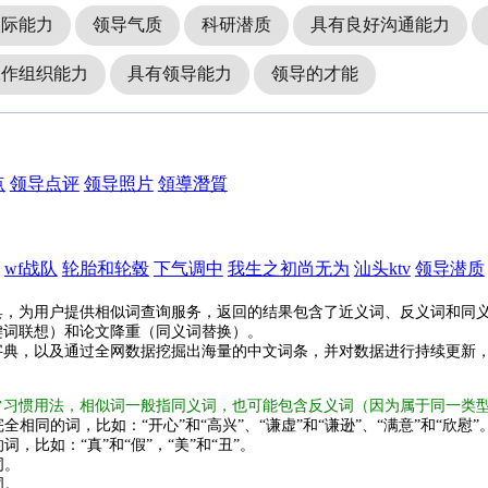
人际能力
领导气质
科研潜质
具有良好沟通能力
工作组织能力
具有领导能力
领导的才能
点
领导点评
领导照片
領導潛質
wf战队
轮胎和轮毂
下气调中
我生之初尚无为
汕头ktv
领导潜质
具，为用户提供相似词查询服务，返回的结果包含了近义词、反义词和同
键词联想）和论文降重（同义词替换）。
字典，以及通过全网数据挖掘出海量的中文词条，并对数据进行持续更新
常习惯用法，相似词一般指同义词，也可能包含反义词（因为属于同一类
全相同的词，比如：“开心”和“高兴”、“谦虚”和“谦逊”、“满意”和“欣慰”
词，比如：“真”和“假”，“美”和“丑”。
词。
词。