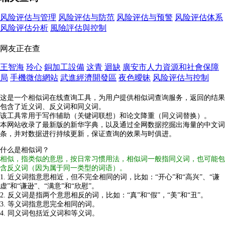
风险评估与管理
风险评估与防范
风险评估与预警
风险评估体系
风险评估分析
風險評估與控制
网友正在查
王智海
玲心
銅加工設備
这青
迴缺
廣安市人力資源和社會保障
局
手機微信網站
武進經濟開發區
夜色曖昧
风险评估与控制
这是一个相似词在线查询工具，为用户提供相似词查询服务，返回的结果
包含了近义词、反义词和同义词。
该工具常用于写作辅助（关键词联想）和论文降重（同义词替换）。
本网站收录了最新版的新华字典，以及通过全网数据挖掘出海量的中文词
条，并对数据进行持续更新，保证查询的效果与时俱进。
什么是相似词？
相似，指类似的意思，按日常习惯用法，相似词一般指同义词，也可能包
含反义词（因为属于同一类型的词语）。
1. 近义词指意思相近，但不完全相同的词，比如：“开心”和“高兴”、“谦
虚”和“谦逊”、“满意”和“欣慰”。
2. 反义词是指两个意思相反的词，比如：“真”和“假”，“美”和“丑”。
3. 等义词指意思完全相同的词。
4. 同义词包括近义词和等义词。