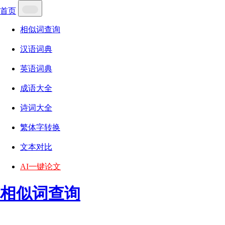
首页
相似词查询
汉语词典
英语词典
成语大全
诗词大全
繁体字转换
文本对比
AI一键论文
相似词查询