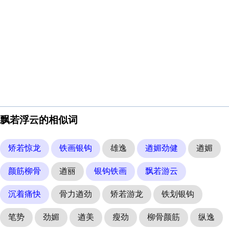
飘若浮云的相似词
矫若惊龙
铁画银钩
雄逸
遒媚劲健
遒媚
颜筋柳骨
遒丽
银钩铁画
飘若游云
沉着痛快
骨力遒劲
矫若游龙
铁划银钩
笔势
劲媚
遒美
瘦劲
柳骨颜筋
纵逸