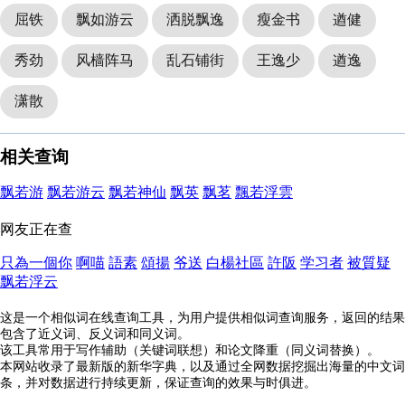
屈铁
飘如游云
洒脱飘逸
瘦金书
遒健
秀劲
风樯阵马
乱石铺街
王逸少
遒逸
潇散
相关查询
飘若游
飘若游云
飘若神仙
飘英
飘茗
飄若浮雲
网友正在查
只為一個你
啊喵
語素
頌揚
爷送
白楊社區
許阪
学习者
被質疑
飘若浮云
这是一个相似词在线查询工具，为用户提供相似词查询服务，返回的结果
包含了近义词、反义词和同义词。
该工具常用于写作辅助（关键词联想）和论文降重（同义词替换）。
本网站收录了最新版的新华字典，以及通过全网数据挖掘出海量的中文词
条，并对数据进行持续更新，保证查询的效果与时俱进。