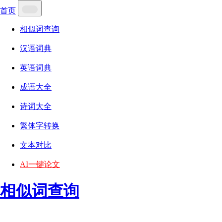
首页
相似词查询
汉语词典
英语词典
成语大全
诗词大全
繁体字转换
文本对比
AI一键论文
相似词查询