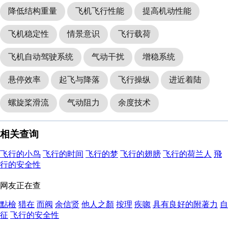
降低结构重量
飞机飞行性能
提高机动性能
飞机稳定性
情景意识
飞行载荷
飞机自动驾驶系统
气动干扰
增稳系统
悬停效率
起飞与降落
飞行操纵
进近着陆
螺旋桨滑流
气动阻力
余度技术
相关查询
飞行的小鸟
飞行的时间
飞行的梦
飞行的翅膀
飞行的荷兰人
飛
行的安全性
网友正在查
點檢
猎在
而阀
余信贤
他人之顏
按理
疾唿
具有良好的附著力
自
征
飞行的安全性