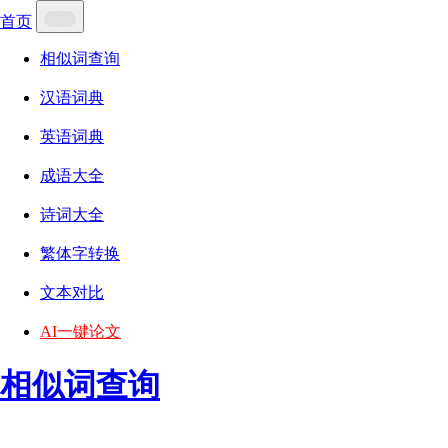
首页
相似词查询
汉语词典
英语词典
成语大全
诗词大全
繁体字转换
文本对比
AI一键论文
相似词查询