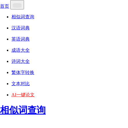
首页
相似词查询
汉语词典
英语词典
成语大全
诗词大全
繁体字转换
文本对比
AI一键论文
相似词查询