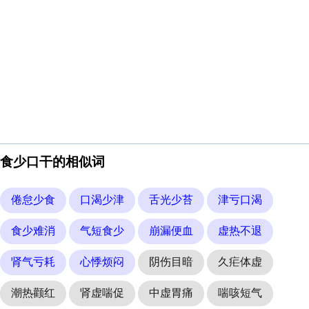
食少口干的相似词
倦怠少食
口渴少津
舌光少苔
津亏口渴
食少难消
气短食少
崩漏便血
虚热不退
肾气亏耗
心悸烦闷
阴伤目暗
久疟体虚
潮热颧红
肾虚喘促
中虚胃痛
喘咳短气