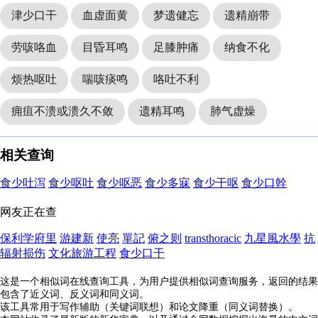
津少口干
血虚面黄
梦遗健忘
遗精崩带
劳咳咯血
目昏耳鸣
足膝肿痛
纳食不化
烦热呕吐
喘咳痰鸣
咯吐不利
痈疽不溃或溃久不敛
遗精耳鸣
肺气虚燥
相关查询
食少吐泻
食少呕吐
食少呕恶
食少多寐
食少干呕
食少口幹
网友正在查
保利学府里
游建新
使亮
單記
俯之则
transthoracic
九星風水學
抗
辐射损伤
文化旅游工程
食少口干
这是一个相似词在线查询工具，为用户提供相似词查询服务，返回的结果
包含了近义词、反义词和同义词。
该工具常用于写作辅助（关键词联想）和论文降重（同义词替换）。