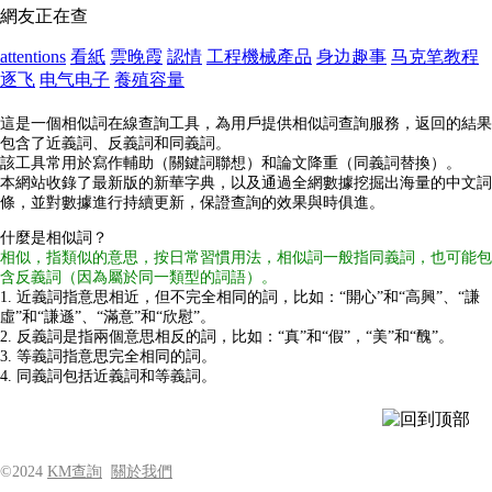
網友正在查
attentions
看紙
雲晚霞
認情
工程機械產品
身边趣事
马克笔教程
逐飞
电气电子
養殖容量
這是一個相似詞在線查詢工具，為用戶提供相似詞查詢服務，返回的結果
包含了近義詞、反義詞和同義詞。
該工具常用於寫作輔助（關鍵詞聯想）和論文降重（同義詞替換）。
本網站收錄了最新版的新華字典，以及通過全網數據挖掘出海量的中文詞
條，並對數據進行持續更新，保證查詢的效果與時俱進。
什麼是相似詞？
相似，指類似的意思，按日常習慣用法，相似詞一般指同義詞，也可能包
含反義詞（因為屬於同一類型的詞語）。
1. 近義詞指意思相近，但不完全相同的詞，比如：“開心”和“高興”、“謙
虛”和“謙遜”、“滿意”和“欣慰”。
2. 反義詞是指兩個意思相反的詞，比如：“真”和“假”，“美”和“醜”。
3. 等義詞指意思完全相同的詞。
4. 同義詞包括近義詞和等義詞。
©2024
KM查詢
關於我們