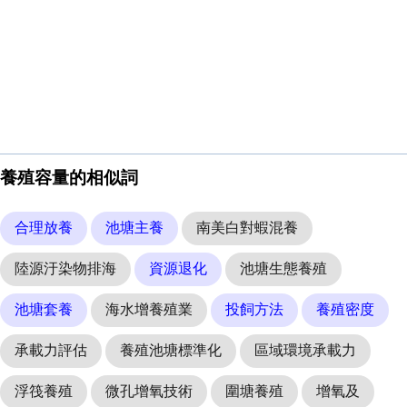
養殖容量的相似詞
合理放養
池塘主養
南美白對蝦混養
陸源汙染物排海
資源退化
池塘生態養殖
池塘套養
海水增養殖業
投飼方法
養殖密度
承載力評估
養殖池塘標準化
區域環境承載力
浮筏養殖
微孔增氧技術
圍塘養殖
增氧及