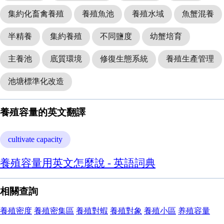
集約化畜禽養殖
養殖魚池
養殖水域
魚蟹混養
半精養
集約養殖
不同鹽度
幼蟹培育
主養池
底質環境
修復生態系統
養殖生產管理
池塘標準化改造
養殖容量的英文翻譯
cultivate capacity
養殖容量用英文怎麼說 - 英語詞典
相關查詢
養殖密度
養殖密集區
養殖對蝦
養殖對象
養殖小區
养殖容量