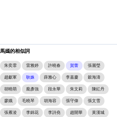
馬嫣的相似詞
朱奕霏
雷雅婷
許曉春
賀蕾
張麗瑩
趙獻軍
耿姝
薛雅心
李嘉慶
穀海濤
胡曉萌
龐彥強
段永華
朱文莉
陳紅丹
廖娥
毛曉琴
胡海容
張守偉
張文雪
張雁淩
李錦花
李詩堯
趙開華
黃漢城