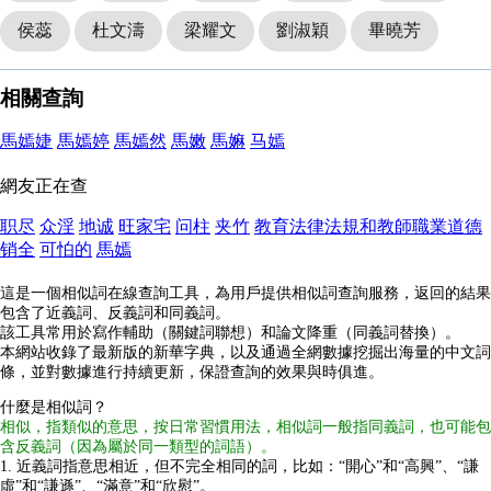
侯蕊
杜文濤
梁耀文
劉淑穎
畢曉芳
相關查詢
馬嫣婕
馬嫣婷
馬嫣然
馬嫩
馬嫲
马嫣
網友正在查
职尽
众淫
地诚
旺家宅
问柱
夹竹
教育法律法規和教師職業道德
销全
可怕的
馬嫣
這是一個相似詞在線查詢工具，為用戶提供相似詞查詢服務，返回的結果
包含了近義詞、反義詞和同義詞。
該工具常用於寫作輔助（關鍵詞聯想）和論文降重（同義詞替換）。
本網站收錄了最新版的新華字典，以及通過全網數據挖掘出海量的中文詞
條，並對數據進行持續更新，保證查詢的效果與時俱進。
什麼是相似詞？
相似，指類似的意思，按日常習慣用法，相似詞一般指同義詞，也可能包
含反義詞（因為屬於同一類型的詞語）。
1. 近義詞指意思相近，但不完全相同的詞，比如：“開心”和“高興”、“謙
虛”和“謙遜”、“滿意”和“欣慰”。