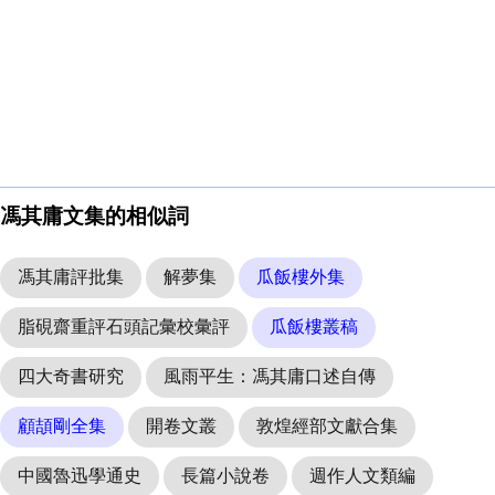
馮其庸文集的相似詞
馮其庸評批集
解夢集
瓜飯樓外集
脂硯齋重評石頭記彙校彙評
瓜飯樓叢稿
四大奇書研究
風雨平生：馮其庸口述自傳
顧頡剛全集
開卷文叢
敦煌經部文獻合集
中國魯迅學通史
長篇小說卷
週作人文類編