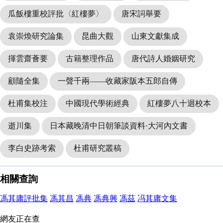
瓜飯樓重校評批〈紅樓夢〉
唐宋詞舉要
袁崇煥研究論集
昆曲大觀
山東文獻集成
揮雲齋薈要
古籍整理作品
唐代詩人婚姻研究
顧隨全集
一聲千兩——收藏家阪本五郎自傳
杜甫集校注
中國現代學術經典
紅樓夢八十迴校本
逝川集
日本藏晚清中日朝筆談資料·大河內文書
李白史跡考索
杜甫研究叢稿
相關查詢
馮其庸評批集
馮其昌
馮典
馮典興
馮茲
冯其庸文集
網友正在查