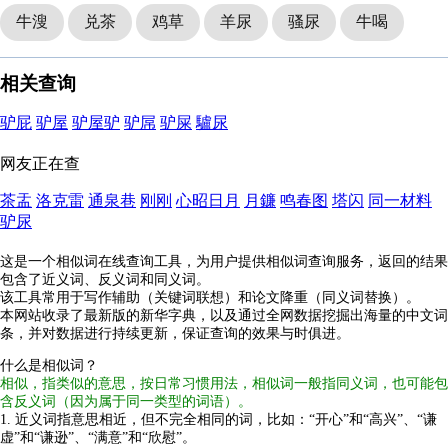
牛溲
兑茶
鸡草
羊尿
骚尿
牛喝
相关查询
驴屁
驴屋
驴屋驴
驴屌
驴屎
驢尿
网友正在查
茶盂
洛克雷
通泉巷
刚刚
心昭日月
月鐮
鸣春图
塔闪
同一材料
驴尿
这是一个相似词在线查询工具，为用户提供相似词查询服务，返回的结果
包含了近义词、反义词和同义词。
该工具常用于写作辅助（关键词联想）和论文降重（同义词替换）。
本网站收录了最新版的新华字典，以及通过全网数据挖掘出海量的中文词
条，并对数据进行持续更新，保证查询的效果与时俱进。
什么是相似词？
相似，指类似的意思，按日常习惯用法，相似词一般指同义词，也可能包
含反义词（因为属于同一类型的词语）。
1. 近义词指意思相近，但不完全相同的词，比如：“开心”和“高兴”、“谦
虚”和“谦逊”、“满意”和“欣慰”。