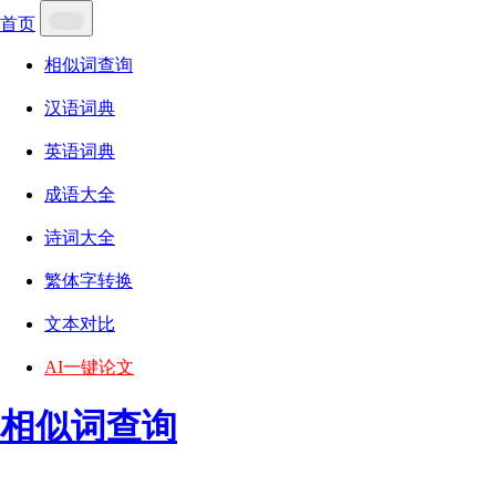
首页
相似词查询
汉语词典
英语词典
成语大全
诗词大全
繁体字转换
文本对比
AI一键论文
相似词查询