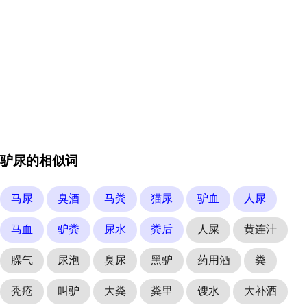
驴尿的相似词
马尿
臭酒
马粪
猫尿
驴血
人尿
马血
驴粪
尿水
粪后
人屎
黄连汁
臊气
尿泡
臭尿
黑驴
药用酒
粪
秃疮
叫驴
大粪
粪里
馊水
大补酒