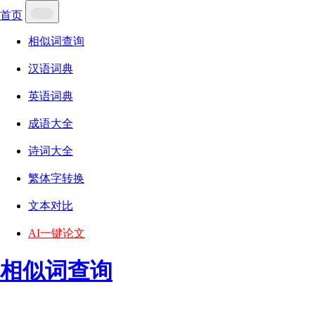
首页
相似词查询
汉语词典
英语词典
成语大全
诗词大全
繁体字转换
文本对比
AI一键论文
相似词查询