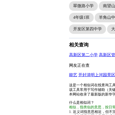
翠微路小学
南望
4年级1班
羊角山
开发区第四中学
相关查询
高新区第二小学
高新区
网友正在查
能艺
开封清明上河园景
这是一个相似词在线查询工
该工具常用于写作辅助（关
本网站收录了最新版的新华
什么是相似词？
相似，指类似的意思，按日
1. 近义词指意思相近，但不完