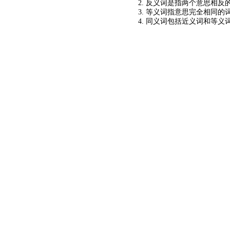
2. 反义词是指两个意思相反的
3. 等义词指意思完全相同的
4. 同义词包括近义词和等义
©2024
KM查询
关于我们