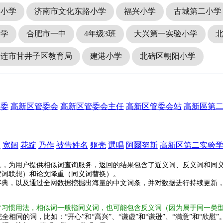
山小学
济南市文化东路小学
福兴小学
古城第二小学
中学
合肥市一中
4年级3班
大兴第一实验小学
大连市甘井子区教育局
建港小学
北碚区朝阳小学
管委
高新区管委会
高新区管委会主任
高新区管委会站
高新區第
区
宽阔
花綻
乃作
被告姓名
躯壳
選唱
阿爾努斯
高新区第二实验
具，为用户提供相似词查询服务，返回的结果包含了近义词、反义词和同
键词联想）和论文降重（同义词替换）。
字典，以及通过全网数据挖掘出海量的中文词条，并对数据进行持续更新
常习惯用法，相似词一般指同义词，也可能包含反义词（因为属于同一类
全相同的词，比如：“开心”和“高兴”、“谦虚”和“谦逊”、“满意”和“欣慰”