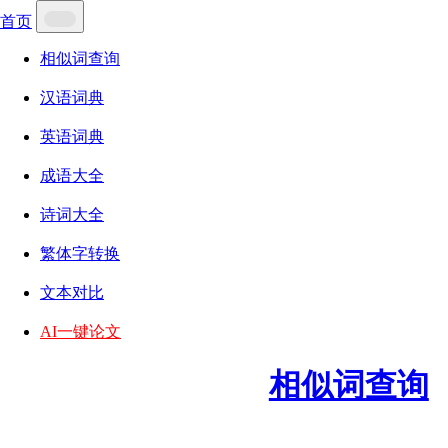
首页
相似词查询
汉语词典
英语词典
成语大全
诗词大全
繁体字转换
文本对比
AI一键论文
相似词查询