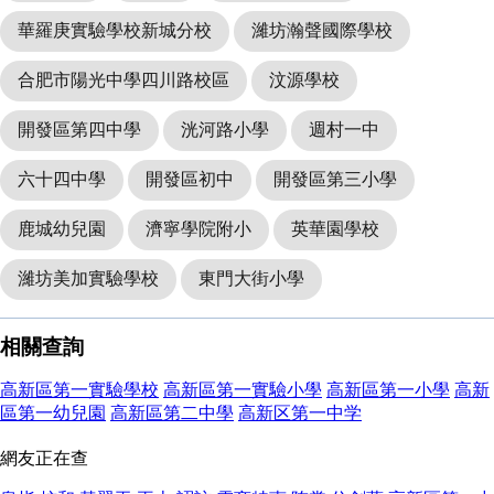
華羅庚實驗學校新城分校
濰坊瀚聲國際學校
合肥市陽光中學四川路校區
汶源學校
開發區第四中學
洸河路小學
週村一中
六十四中學
開發區初中
開發區第三小學
鹿城幼兒園
濟寧學院附小
英華園學校
濰坊美加實驗學校
東門大街小學
相關查詢
高新區第一實驗學校
高新區第一實驗小學
高新區第一小學
高新
區第一幼兒園
高新區第二中學
高新区第一中学
網友正在查