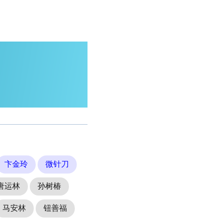
卞金玲
微针刀
唐运林
孙树椿
马安林
钮善福