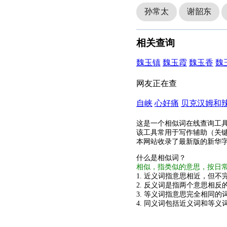
孙常太
谢韶东
相关查询
魏玉镇
魏玉霞
魏玉香
魏
网友正在查
自峡
心好痛
贝克汉姆和
这是一个相似词在线查询工
该工具常用于写作辅助（关
本网站收录了最新版的新华
什么是相似词？
相似，指类似的意思，按日
1. 近义词指意思相近，但不完
2. 反义词是指两个意思相反的
3. 等义词指意思完全相同的
4. 同义词包括近义词和等义