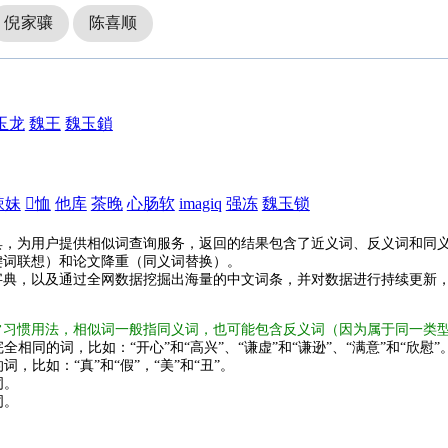
倪家骧
陈喜顺
玉龙
魏王
魏玉鎖
辣妹
𥳑恤
他库
茶晚
心肠软
imagiq
强冻
魏玉锁
具，为用户提供相似词查询服务，返回的结果包含了近义词、反义词和同
键词联想）和论文降重（同义词替换）。
字典，以及通过全网数据挖掘出海量的中文词条，并对数据进行持续更新
常习惯用法，相似词一般指同义词，也可能包含反义词（因为属于同一类
全相同的词，比如：“开心”和“高兴”、“谦虚”和“谦逊”、“满意”和“欣慰”
词，比如：“真”和“假”，“美”和“丑”。
词。
词。