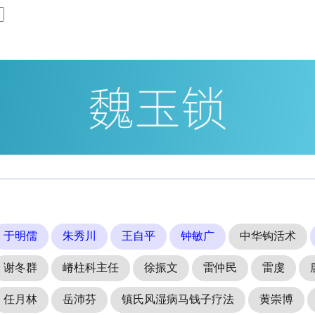
于明儒
朱秀川
王自平
钟敏广
中华钩活术
谢冬群
嵴柱科主任
徐振文
雷仲民
雷虔
任月林
岳沛芬
镇氏风湿病马钱子疗法
黄崇博