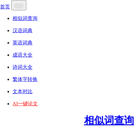
首页
相似词查询
汉语词典
英语词典
成语大全
诗词大全
繁体字转换
文本对比
AI一键论文
相似词查询