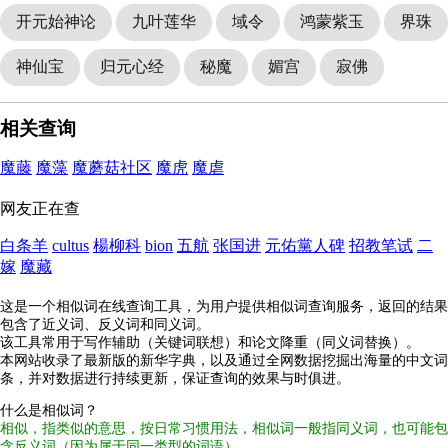
开元始神论
九叶莲华
域令
鸿蒙紫玉
界珠
神仙宝
归元心经
秘魔
媚宫
寂佛
相关查询
魔藤
魔藻
魔蘑菇社区
魔虎
魔虐
网友正在查
白条羊
cultus
楊柳科
bion
五航
张国进
元佑黨人碑
招教笔试
二
嫁
魔藏
这是一个相似词在线查询工具，为用户提供相似词查询服务，返回的结果
包含了近义词、反义词和同义词。
该工具常用于写作辅助（关键词联想）和论文降重（同义词替换）。
本网站收录了最新版的新华字典，以及通过全网数据挖掘出海量的中文词
条，并对数据进行持续更新，保证查询的效果与时俱进。
什么是相似词？
相似，指类似的意思，按日常习惯用法，相似词一般指同义词，也可能包
含反义词（因为属于同一类型的词语）。