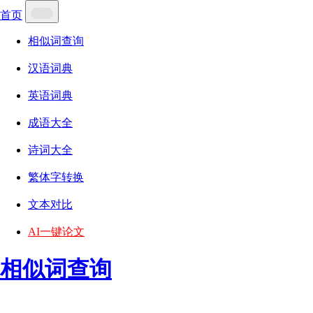
首页
相似词查询
汉语词典
英语词典
成语大全
诗词大全
繁体字转换
文本对比
AI一键论文
相似词查询