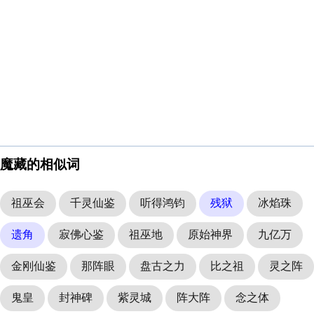
魔藏的相似词
祖巫会
千灵仙鉴
听得鸿钧
残狱
冰焰珠
遗角
寂佛心鉴
祖巫地
原始神界
九亿万
金刚仙鉴
那阵眼
盘古之力
比之祖
灵之阵
鬼皇
封神碑
紫灵城
阵大阵
念之体