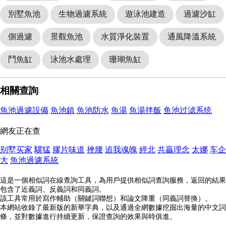
別墅魚池
生物過濾系統
遊泳池建造
過濾沙缸
側過濾
景觀魚池
水質淨化裝置
通風降溫系統
鬥魚缸
泳池水處理
珊瑚魚缸
相關查詢
魚池過濾設備
魚池鎮
魚池防水
魚湯
魚湯拌飯
鱼池过滤系统
網友正在查
别墅买家
驥猛
膠片味道
挫腰
追我魂魄
經北
共贏理念
太娜
车企
大
魚池過濾系統
這是一個相似詞在線查詢工具，為用戶提供相似詞查詢服務，返回的結果
包含了近義詞、反義詞和同義詞。
該工具常用於寫作輔助（關鍵詞聯想）和論文降重（同義詞替換）。
本網站收錄了最新版的新華字典，以及通過全網數據挖掘出海量的中文詞
條，並對數據進行持續更新，保證查詢的效果與時俱進。