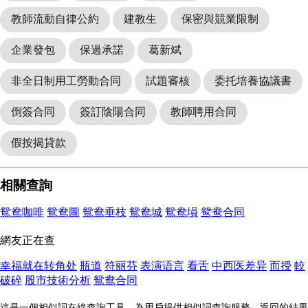
教師流動自律公約
建教生
保密與競業限制
企業發包
保過承諾
葛新斌
非全日制用工勞動合同
試題審核
委托培養協議書
倒簽合同
簽訂陰陽合同
教師聘用合同
假按揭貸款
相關查詢
鴛鴦咖啡
鴛鴦圖
鴛鴦垂枝
鴛鴦城
鴛鴦塤
鸳鸯合同
網友正在查
幸福就在转角处
瓶道
符丽芬
表演语言
看舌
中西医差异
而授
較
破碎
股市技術分析
鴛鴦合同
這是一個相似詞在線查詢工具，為用戶提供相似詞查詢服務，返回的結果