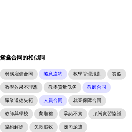
鴛鴦合同的相似詞
勞務雇傭合同
隨意違約
教學管理混亂
簽假
教學效果不理想
教學質量低劣
教師合同
職業道德失範
人員合同
就業保障合同
教師與學校
蘭順禮
承諾不實
頂崗實習協議
違約解除
欠款追收
逆向派遣