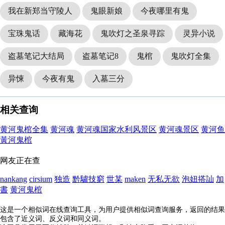
我在新郑当守陵人
鬼眼新娘
今夜哪里有鬼
宝珠鬼话
藏海花
鬼吹灯之圣泉寻踪
灵异小说
盗墓笔记大结局
盗墓笔记8
鬼棺
鬼吹灯全集
异悚
今夜有鬼
入墓三分
相关查询
黄河鬼棺全集
黄河魂
黄河魂国家水利风景区
黄河魂景区
黄河鱼
黃河鬼棺
网友正在查
nankang
cirsium
独造
黔驢技窮
世某
maken
无私无欲
泡妞搭訕
加
書
黄河鬼棺
这是一个相似词在线查询工具，为用户提供相似词查询服务，返回的结果
包含了近义词、反义词和同义词。