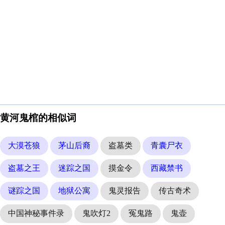
黄河鬼棺的相似词
大漠苍狼
茅山后裔
盗墓类
青囊尸衣
盗墓之王
迷踪之国
摸金令
西藏禁书
谜踪之国
地狱公寓
鬼灵报告
传古奇术
中国神秘事件录
鬼吹灯2
冤鬼路
鬼壶