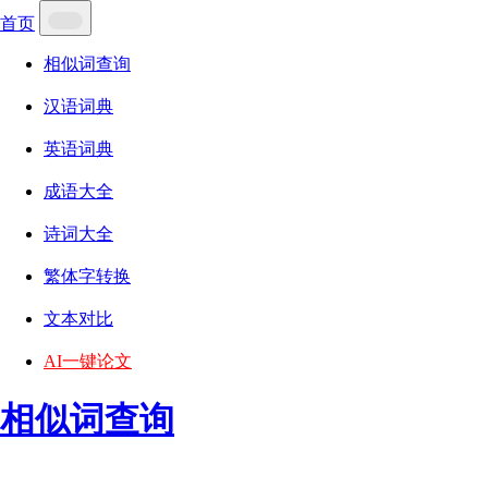
首页
相似词查询
汉语词典
英语词典
成语大全
诗词大全
繁体字转换
文本对比
AI一键论文
相似词查询