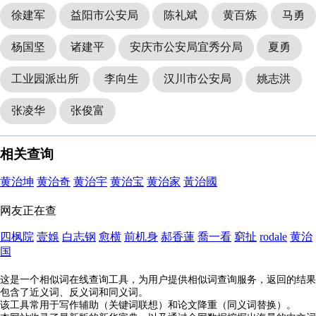
徐建军
益阳市公安局
陈礼斌
黄百炼
马勇
杨国坚
诸建平
安庆市公安局宜秀分局
夏勇
工业园派出所
李向生
汉川市公安局
姚志洪
张凌华
张俊富
相关查询
黄治坤
黄治奇
黄治宇
黄治宝
黄治家
黃治國
网友正在查
四枫院
壹娛
白志钢
愈横
前机身
郝香蓮
喬一看
窮扯
rodale
黄治
国
这是一个相似词在线查询工具，为用户提供相似词查询服务，返回的结果
包含了近义词、反义词和同义词。
该工具常用于写作辅助（关键词联想）和论文降重（同义词替换）。