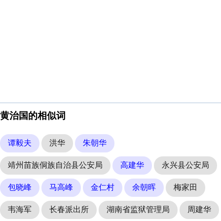
黄治国的相似词
谭毅夫
洪华
朱朝华
靖州苗族侗族自治县公安局
高建华
永兴县公安局
包晓峰
马高峰
金仁村
余朝晖
梅家田
韦海军
长春派出所
湖南省监狱管理局
周建华