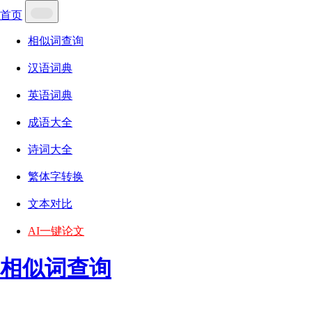
首页
相似词查询
汉语词典
英语词典
成语大全
诗词大全
繁体字转换
文本对比
AI一键论文
相似词查询