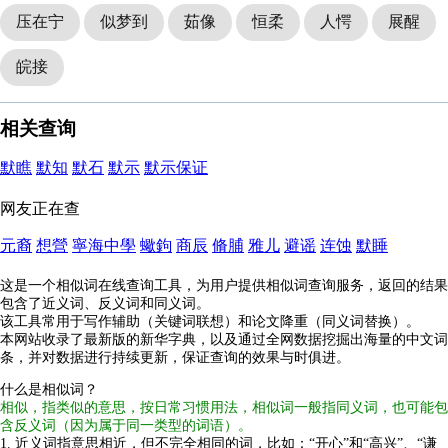
压在宁
似梦到
茹像
恒柔
人愕
展醒
皖接
相关查询
默瞧
默知
默石
默示
默示保证
网友正在查
元裔
想營
寧海中學
蠍鉤
商辰
脩脯
雅儿
避谣
连蚀
默睡
这是一个相似词在线查询工具，为用户提供相似词查询服务，返回的结果
包含了近义词、反义词和同义词。
该工具常用于写作辅助（关键词联想）和论文降重（同义词替换）。
本网站收录了最新版的新华字典，以及通过全网数据挖掘出海量的中文词
条，并对数据进行持续更新，保证查询的效果与时俱进。
什么是相似词？
相似，指类似的意思，按日常习惯用法，相似词一般指同义词，也可能包
含反义词（因为属于同一类型的词语）。
1. 近义词指意思相近，但不完全相同的词，比如：“开心”和“高兴”、“谦