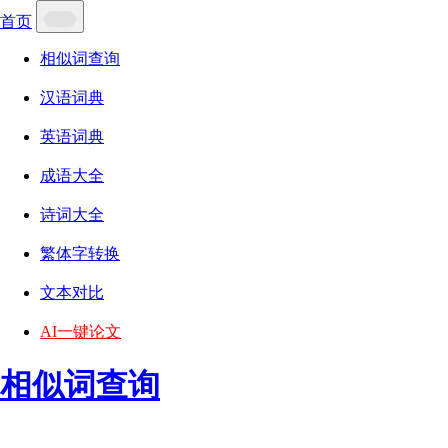
首页
相似词查询
汉语词典
英语词典
成语大全
诗词大全
繁体字转换
文本对比
AI一键论文
相似词查询