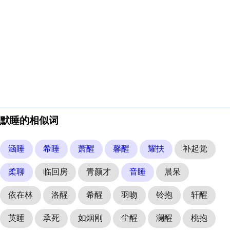
默睡的相似词
涵睡
希睡
萧醒
馨醒
耀扶
补起觉
柔聊
临回房
青颜才
音睡
晨呆
依在林
洛醒
希醒
羽吻
铃抱
轩醒
英睡
承死
如烟刚
尘醒
澜醒
桃抱