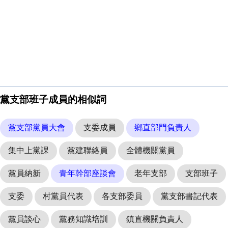
黨支部班子成員的相似詞
黨支部黨員大會
支委成員
鄉直部門負責人
集中上黨課
黨建聯絡員
全體機關黨員
黨員納新
青年幹部座談會
老年支部
支部班子
支委
村黨員代表
各支部委員
黨支部書記代表
黨員談心
黨務知識培訓
鎮直機關負責人