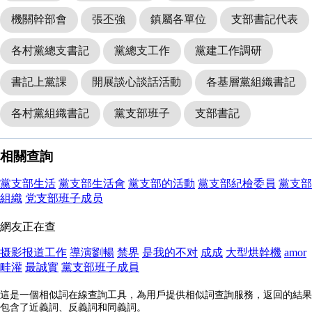
機關幹部會
張丕強
鎮屬各單位
支部書記代表
各村黨總支書記
黨總支工作
黨建工作調研
書記上黨課
開展談心談話活動
各基層黨組織書記
各村黨組織書記
黨支部班子
支部書記
相關查詢
黨支部生活
黨支部生活會
黨支部的活動
黨支部紀檢委員
黨支部
組織
党支部班子成员
網友正在查
摄影报道工作
導演劉暢
禁界
是我的不对
成成
大型烘幹機
amor
畦灌
最誠實
黨支部班子成員
這是一個相似詞在線查詢工具，為用戶提供相似詞查詢服務，返回的結果
包含了近義詞、反義詞和同義詞。