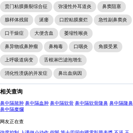
贲门粘膜撕裂综合征
弥漫性外耳道炎
鼻窦阻塞
腺样体残留
涎瘘
口腔粘膜糜烂
急性副鼻窦炎
口干燥症
大便含血
萎缩性喉炎
鼻异物或鼻肿瘤
鼻梅毒
口咽炎
角膜受累
上呼吸道病变
舌根淋巴滤泡增生
消化性溃疡的并发症
鼻出血病因
相关查询
鼻中隔脓肿
鼻中隔血肿
鼻中隔软骨
鼻中隔软骨隆鼻
鼻中隔隆鼻
鼻中隔糜爛
网友正在查
強度控制
上课做小动作
假鬢
第十四屆中國電影華表獎
不逼
玉