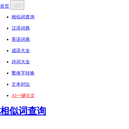
首页
相似词查询
汉语词典
英语词典
成语大全
诗词大全
繁体字转换
文本对比
AI一键论文
相似词查询