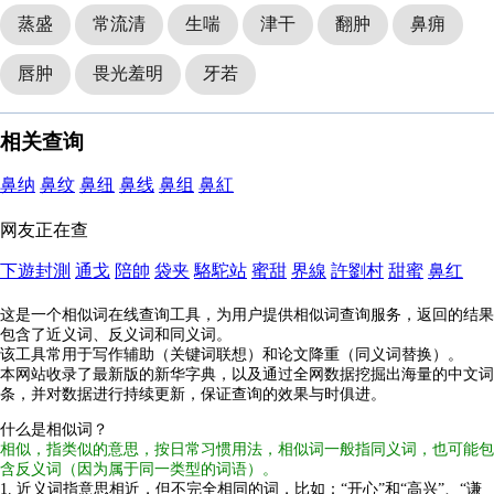
蒸盛
常流清
生喘
津干
翻肿
鼻痈
唇肿
畏光羞明
牙若
相关查询
鼻纳
鼻纹
鼻纽
鼻线
鼻组
鼻紅
网友正在查
下遊封測
通戈
陪帥
袋夹
駱駝站
蜜甜
界線
許劉村
甜蜜
鼻红
这是一个相似词在线查询工具，为用户提供相似词查询服务，返回的结果
包含了近义词、反义词和同义词。
该工具常用于写作辅助（关键词联想）和论文降重（同义词替换）。
本网站收录了最新版的新华字典，以及通过全网数据挖掘出海量的中文词
条，并对数据进行持续更新，保证查询的效果与时俱进。
什么是相似词？
相似，指类似的意思，按日常习惯用法，相似词一般指同义词，也可能包
含反义词（因为属于同一类型的词语）。
1. 近义词指意思相近，但不完全相同的词，比如：“开心”和“高兴”、“谦