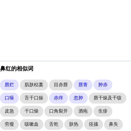
鼻红的相似词
唇烂
肌肤枯藁
目赤唇
唇青
肿赤
口噪
舌干口燥
赤痒
忽肿
唇干燥及干咳
皮急
干口燥
口角裂开
酒疱
生疹
劳瘦
咳嗽血
舌乾
肤热
痉搐
鼻失