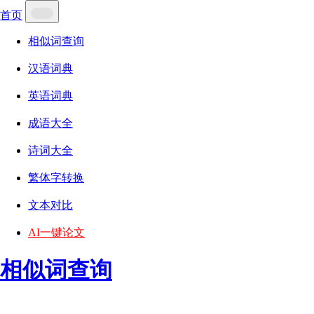
首页
相似词查询
汉语词典
英语词典
成语大全
诗词大全
繁体字转换
文本对比
AI一键论文
相似词查询