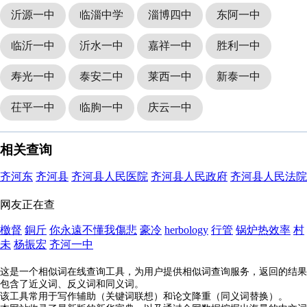
沂源一中
临淄中学
淄博四中
东阿一中
临沂一中
沂水一中
嘉祥一中
胜利一中
寿光一中
泰安二中
莱西一中
新泰一中
茌平一中
临朐一中
庆云一中
相关查询
齐河东
齐河县
齐河县人民医院
齐河县人民政府
齐河县人民法院
网友正在查
檄督
銅斤
你永遠不懂我傷悲
豪冷
herbology
行管
锅炉热效率
村
未
杨振宏
齐河一中
这是一个相似词在线查询工具，为用户提供相似词查询服务，返回的结果
包含了近义词、反义词和同义词。
该工具常用于写作辅助（关键词联想）和论文降重（同义词替换）。