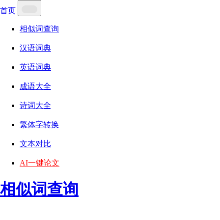
首页
相似词查询
汉语词典
英语词典
成语大全
诗词大全
繁体字转换
文本对比
AI一键论文
相似词查询