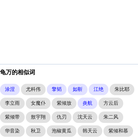
龟万的相似词
涂涅
尤科伟
擎韬
如靳
江绝
朱比耶
李立雨
女魔仆
紫倾放
炎航
方云后
紫倾带
敖宇翔
仇刃
沈天云
朱二风
华音染
秋卫
泡椒黄瓜
韩天云
紫倾和慕