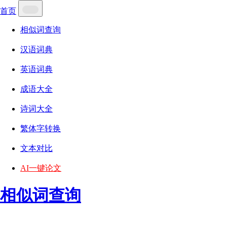
首页
相似词查询
汉语词典
英语词典
成语大全
诗词大全
繁体字转换
文本对比
AI一键论文
相似词查询