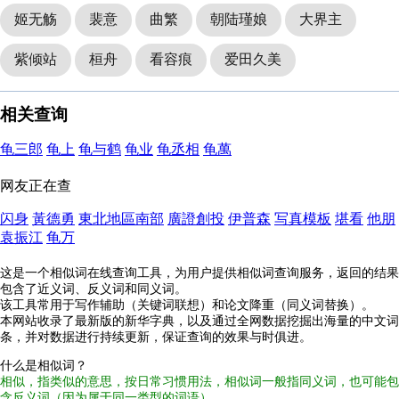
姬无觞
裴意
曲繁
朝陆瑾娘
大界主
紫倾站
桓舟
看容痕
爱田久美
相关查询
龟三郎
龟上
龟与鹤
龟业
龟丞相
龟萬
网友正在查
闪身
黃德勇
東北地區南部
廣證創投
伊普森
写真模板
堪看
他朋
袁振江
龟万
这是一个相似词在线查询工具，为用户提供相似词查询服务，返回的结果
包含了近义词、反义词和同义词。
该工具常用于写作辅助（关键词联想）和论文降重（同义词替换）。
本网站收录了最新版的新华字典，以及通过全网数据挖掘出海量的中文词
条，并对数据进行持续更新，保证查询的效果与时俱进。
什么是相似词？
相似，指类似的意思，按日常习惯用法，相似词一般指同义词，也可能包
含反义词（因为属于同一类型的词语）。