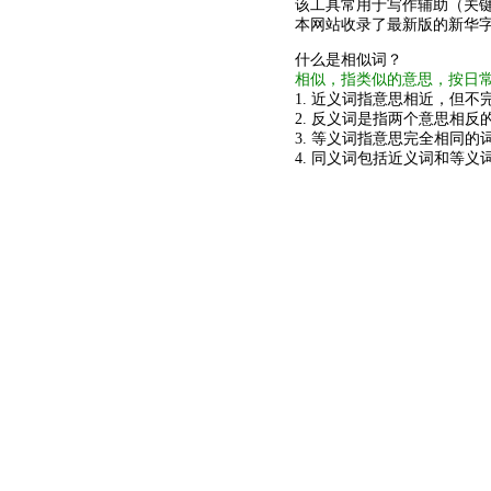
该工具常用于写作辅助（关
本网站收录了最新版的新华
什么是相似词？
相似，指类似的意思，按日
1. 近义词指意思相近，但不完
2. 反义词是指两个意思相反的
3. 等义词指意思完全相同的
4. 同义词包括近义词和等义