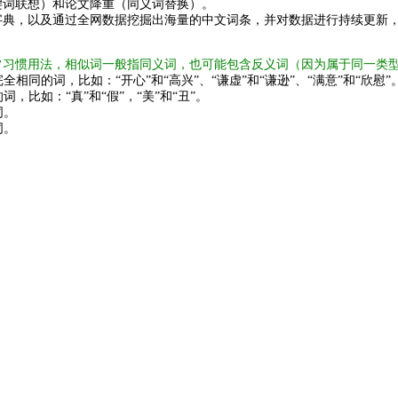
键词联想）和论文降重（同义词替换）。
字典，以及通过全网数据挖掘出海量的中文词条，并对数据进行持续更新
常习惯用法，相似词一般指同义词，也可能包含反义词（因为属于同一类
全相同的词，比如：“开心”和“高兴”、“谦虚”和“谦逊”、“满意”和“欣慰”
词，比如：“真”和“假”，“美”和“丑”。
词。
词。