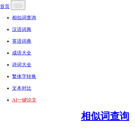
首页
相似词查询
汉语词典
英语词典
成语大全
诗词大全
繁体字转换
文本对比
AI一键论文
相似词查询