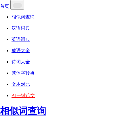
首页
相似词查询
汉语词典
英语词典
成语大全
诗词大全
繁体字转换
文本对比
AI一键论文
相似词查询