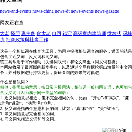
news-and-events
news-china
news-dt
news-events
news-gazette
网友正在查
太老
怪照
妻主多
會太老
自回
錯守
高级室内建筑师
微粒状
冯桂
贞
社會政策與社會工作
这是一个相似词在线查询工具，为用户提供相似词查询服务，返回的结果
包含了近义词、反义词和同义词。
该工具常用于写作辅助（关键词联想）和论文降重（同义词替换）。
本网站收录了最新版的新华字典，以及通过全网数据挖掘出海量的中文词
条，并对数据进行持续更新，保证查询的效果与时俱进。
什么是相似词？
相似，指类似的意思，按日常习惯用法，相似词一般指同义词，也可能包
含反义词（因为属于同一类型的词语）。
1. 近义词指意思相近，但不完全相同的词，比如：“开心”和“高兴”、“谦
虚”和“谦逊”、“满意”和“欣慰”。
2. 反义词是指两个意思相反的词，比如：“真”和“假”，“美”和“丑”。
3. 等义词指意思完全相同的词。
4. 同义词包括近义词和等义词。